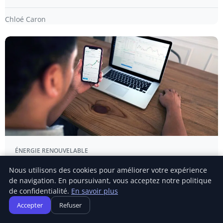
Chloé Caron
ÉNERGIE RENOUVELABLE
Shell mise sur le trading pour ouvrir un
Nous utilisons des cookies pour améliorer votre expérience
nouveau chapitre de profits
de navigation. En poursuivant, vous acceptez notre politique
de confidentialité.
En savoir plus
EN BREF Baisse du titre : -1,71% à 3 156,50 pence malgré
un bon premier…
Accepter
Refuser