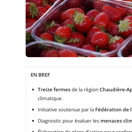
EN BREF
Treize fermes
de la région
Chaudière-A
climatique.
Initiative soutenue par la
Fédération de 
Diagnostic pour évaluer les
menaces cli
Élaboration de plans d’action pour renfor