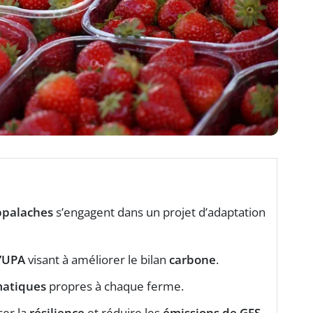
ppalaches
s’engagent dans un projet d’adaptation
l’UPA
visant à améliorer le bilan
carbone
.
matiques
propres à chaque ferme.
cer la
résilience
et réduire les
émissions de GES
.