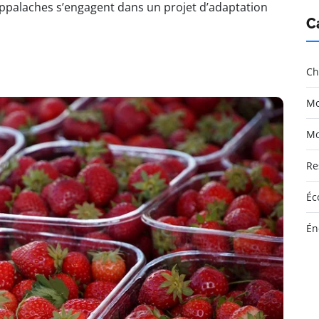
ppalaches s’engagent dans un projet d’adaptation
C
Ch
Mo
Mo
Re
Éc
Én