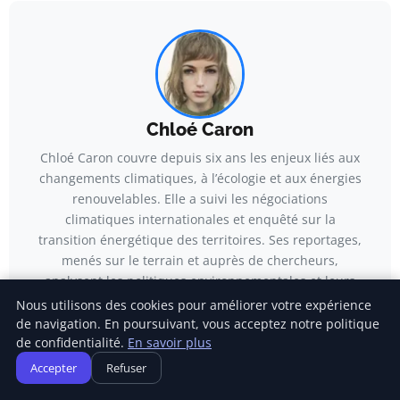
Chloé Caron
Chloé Caron couvre depuis six ans les enjeux liés aux
changements climatiques, à l’écologie et aux énergies
renouvelables. Elle a suivi les négociations
climatiques internationales et enquêté sur la
transition énergétique des territoires. Ses reportages,
menés sur le terrain et auprès de chercheurs,
analysent les politiques environnementales et leurs
applications concrètes.
Nous utilisons des cookies pour améliorer votre expérience
de navigation. En poursuivant, vous acceptez notre politique
Voir tous les articles →
de confidentialité.
En savoir plus
Accepter
Refuser