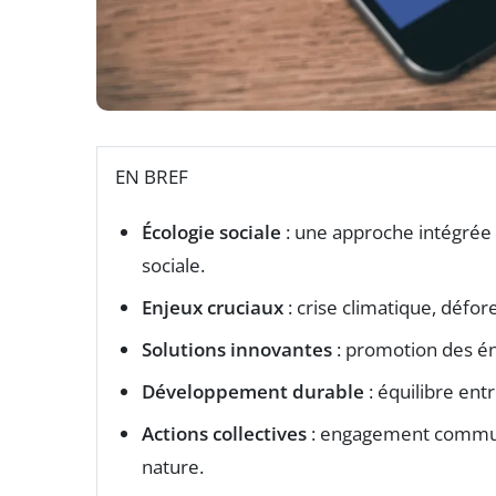
EN BREF
Écologie sociale
: une approche intégrée 
sociale.
Enjeux cruciaux
: crise climatique, défor
Solutions innovantes
: promotion des én
Développement durable
: équilibre ent
Actions collectives
: engagement communa
nature.