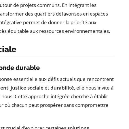
utour de projets communs. En intégrant les
transformer des quartiers défavorisés en espaces
intégrative permet de donner la priorité aux
accès équitable aux ressources environnementales.
iale
onde durable
nse essentielle aux défis actuels que rencontrent
ent
,
justice sociale
et
durabilité
, elle nous invite à
e nous. Cette approche intégrée cherche à établir
utur où chacun peut prospérer sans compromettre
t crucial d’explorer certaines
solutions