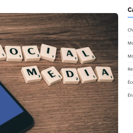
C
Ch
Mo
Mo
Re
Éc
Én