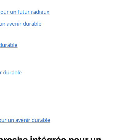
pour un futur radieux
 un avenir durable
durable
r durable
our un avenir durable
pproche intégrée pour un