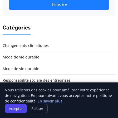
S'inscrire
Catégories
Changements climatiques
Mode de vie durable
Mode de vie durable
Responsabilité sociale des entreprises
Nous utilisons des cookies pour améliorer votre expérience
Écologie et environnement
de navigation. En poursuivant, vous acceptez notre politique
de confidentialité.
En savoir plus
Énergie renouvelable
Accepter
Refuser