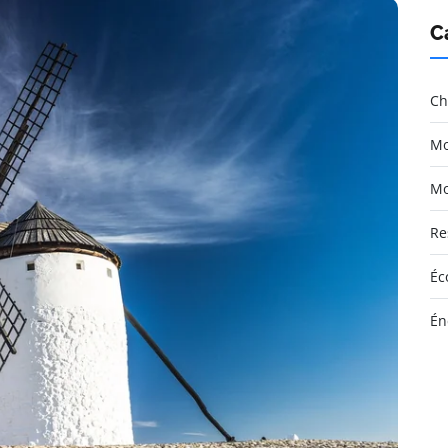
C
Ch
Mo
Mo
Re
Éc
Én