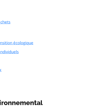
échets
ansition écologique
individuels
x
vironnemental