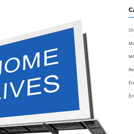
C
Ch
Mo
Mo
Re
Éc
Én