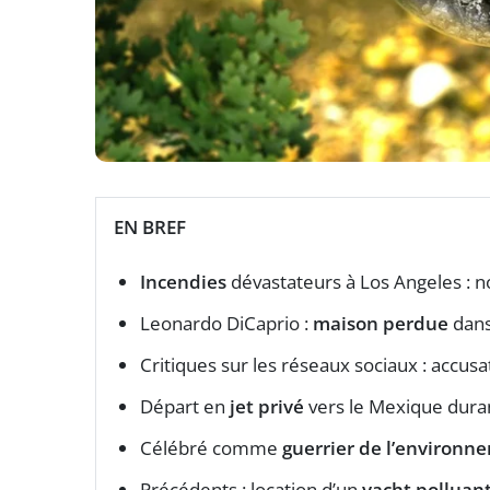
EN BREF
Incendies
dévastateurs à Los Angeles : 
Leonardo DiCaprio :
maison perdue
dans
Critiques sur les réseaux sociaux : accusa
Départ en
jet privé
vers le Mexique duran
Célébré comme
guerrier de l’environn
Précédents : location d’un
yacht polluan