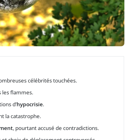
nombreuses célébrités touchées.
 les flammes.
tions d’
hypocrisie
.
t la catastrophe.
ement
, pourtant accusé de contradictions.
t
et choix de déplacement controversés.