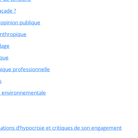
açade ?
l’opinion publique
anthropique
lage
rque
hique professionnelle
s
ion environnementale
ations d’hypocrisie et critiques de son engagement