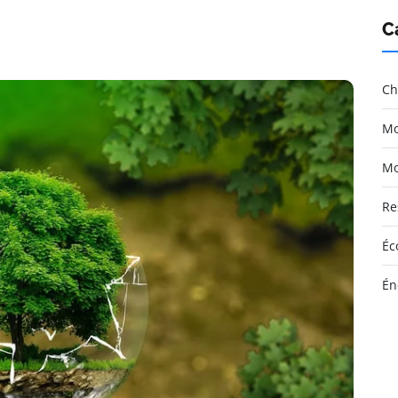
C
Ch
Mo
Mo
Re
Éc
Én