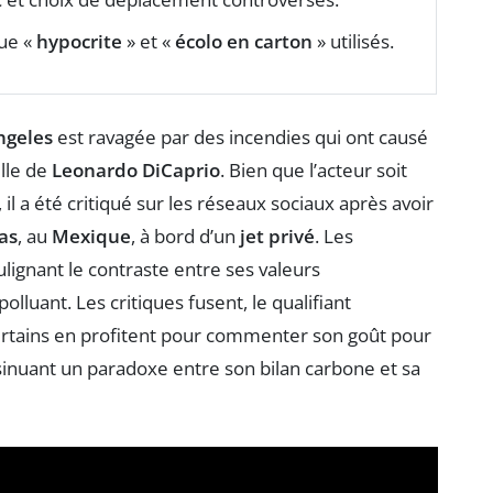
que «
hypocrite
» et «
écolo en carton
» utilisés.
ngeles
est ravagée par des incendies qui ont causé
lle de
Leonardo DiCaprio
. Bien que l’acteur soit
, il a été critiqué sur les réseaux sociaux après avoir
as
, au
Mexique
, à bord d’un
jet privé
. Les
lignant le contraste entre ses valeurs
luant. Les critiques fusent, le qualifiant
certains en profitent pour commenter son goût pour
sinuant un paradoxe entre son bilan carbone et sa