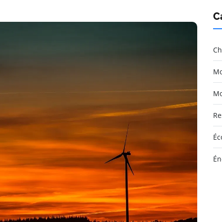
C
Ch
Mo
Mo
Re
Éc
Én