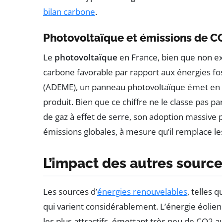
bilan carbone
.
Photovoltaïque et émissions de C
Le
photovoltaïque
en France, bien que non ex
carbone favorable par rapport aux énergies foss
(ADEME), un panneau photovoltaïque émet e
produit. Bien que ce chiffre ne le classe pas p
de gaz à effet de serre, son adoption massive 
émissions globales, à mesure qu’il remplace les
L’impact des autres sourc
Les sources d’
énergies renouvelables
, telles 
qui varient considérablement. L’énergie éolie
les plus attractifs, émettant très peu de CO2 au