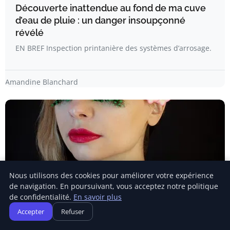
Découverte inattendue au fond de ma cuve
d’eau de pluie : un danger insoupçonné
révélé
EN BREF Inspection printanière des systèmes d’arrosage.
Amandine Blanchard
Nous utilisons des cookies pour améliorer votre expérience
de navigation. En poursuivant, vous acceptez notre politique
de confidentialité.
En savoir plus
Accepter
Refuser
ÉCOLOGIE ET ENVIRONNEMENT