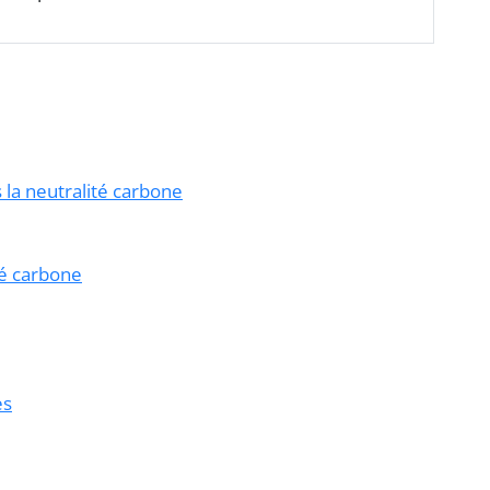
s la neutralité carbone
té carbone
es