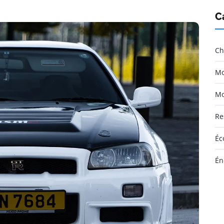
C
Ch
Mo
Mo
Re
Éc
Én