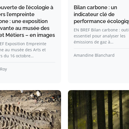
uverte de l’écologie à
Bilan carbone : un
ers l’empreinte
indicateur clé de
one : une exposition
performance écologi
ivante au musée des
EN BREF Bilan carbone : outi
 et Métiers – en images
essentiel pour analyser les
émissions de gaz à…
EF Exposition Empreinte
ne au musée des Arts et
Amandine Blanchard
rs du 16 octobre…
 Roy