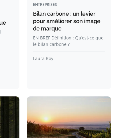
ENTREPRISES
Bilan carbone : un levier
pour améliorer son image
que
de marque
l
EN BREF Définition : Qu’est-ce que
le bilan carbone ?
Laura Roy