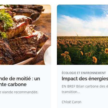
ÉCOLOGIE ET ENVIRONNEMENT
de de moitié : un
Impact des énergies
inte carbone
EN BREF Bilan carbone des én
transition…
de viande recommandée.
Chloé Caron