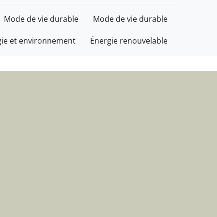
t d'informations
Mode de vie durable
Mode de vie durable
gie et environnement
Énergie renouvelable