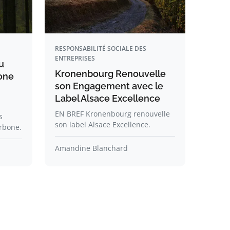
RESPONSABILITÉ SOCIALE DES
ENTREPRISES
u
Kronenbourg Renouvelle
one
son Engagement avec le
Label Alsace Excellence
EN BREF Kronenbourg renouvelle
s
son label Alsace Excellence.
arbone.
Amandine Blanchard