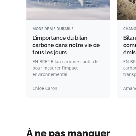
MODE DE VIE DURABLE
CHANG
L’importance du bilan
Bilan
carbone dans notre vie de
comm
tous les jours
émis
EN BREF Bilan carbone : outil clé
EN BR
pour mesurer l’impact
carbon
environnemental.
transp
Chloé Caron
Amand
À ne pas manquer