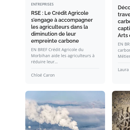
ENTREPRISES
Déco
RSE : Le Crédit Agricole
trav
s’engage à accompagner
carb
les agriculteurs dans la
capt
diminution de leur
Arts
empreinte carbone
EN BR
EN BREF Crédit Agricole du
carbo
Morbihan aide les agriculteurs à
Métie
réduire leur…
Laura
Chloé Caron