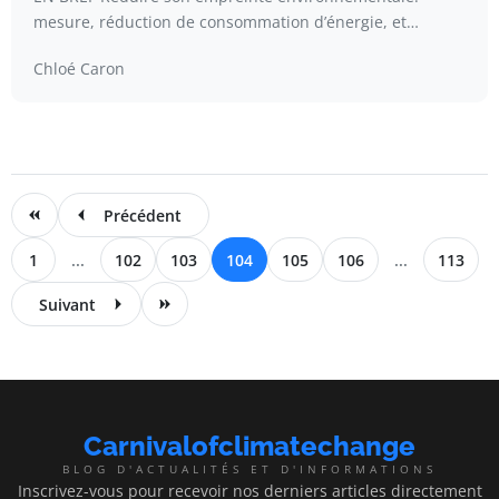
mesure, réduction de consommation d’énergie, et…
Chloé Caron
Précédent
1
...
102
103
104
105
106
...
113
Suivant
Carnivalofclimatechange
BLOG D'ACTUALITÉS ET D'INFORMATIONS
Inscrivez-vous pour recevoir nos derniers articles directement