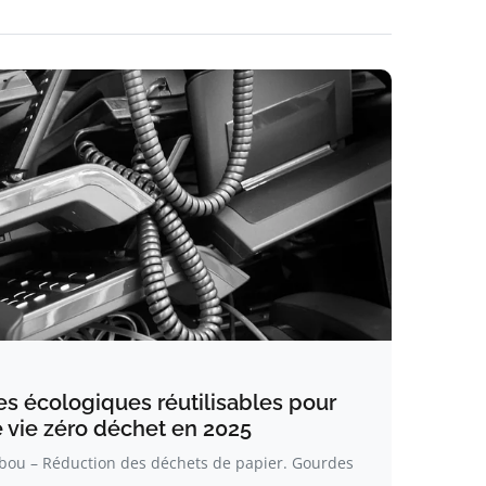
es écologiques réutilisables pour
vie zéro déchet en 2025
bou – Réduction des déchets de papier. Gourdes