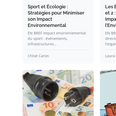
Sport et Écologie :
Les 
Stratégies pour Minimiser
et 2
son Impact
Impa
Environnemental
l’En
EN BREF Impact environnemental
EN BRE
du sport : événements,
direct
infrastructures…
l’orga
Chloé Caron
Laura