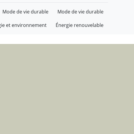
t d'informations
Mode de vie durable
Mode de vie durable
gie et environnement
Énergie renouvelable