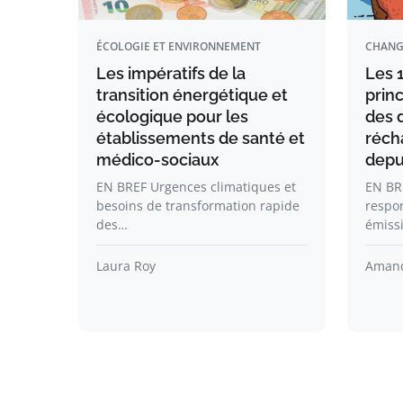
ÉCOLOGIE ET ENVIRONNEMENT
CHANG
Les impératifs de la
Les 1
transition énergétique et
prin
écologique pour les
des 
établissements de santé et
réch
médico-sociaux
depu
EN BREF Urgences climatiques et
EN BR
besoins de transformation rapide
respo
des…
émiss
Laura Roy
Amand