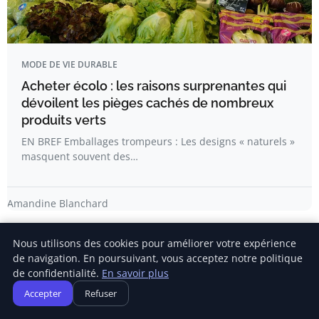
MODE DE VIE DURABLE
Acheter écolo : les raisons surprenantes qui
dévoilent les pièges cachés de nombreux
produits verts
EN BREF Emballages trompeurs : Les designs « naturels »
masquent souvent des…
Amandine Blanchard
Nous utilisons des cookies pour améliorer votre expérience
de navigation. En poursuivant, vous acceptez notre politique
de confidentialité.
En savoir plus
Accepter
Refuser
Newsletter