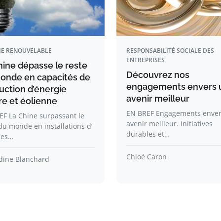
IE RENOUVELABLE
RESPONSABILITÉ SOCIALE DES
ENTREPRISES
hine dépasse le reste
Découvrez nos
onde en capacités de
engagements envers 
uction d’énergie
avenir meilleur
re et éolienne
EN BREF Engagements enver
EF La Chine surpassant le
avenir meilleur. Initiatives
du monde en installations d’
durables et…
ies…
Chloé Caron
ine Blanchard