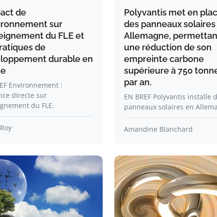
pact de
Polyvantis met en pla
vironnement sur
des panneaux solaires
seignement du FLE et
Allemagne, permettan
ratiques de
une réduction de son
loppement durable en
empreinte carbone
se
supérieure à 750 tonn
par an.
EF Environnement :
nce directe sur
EN BREF Polyvantis installe 
ignement du FLE.
panneaux solaires en Allem
 Roy
Amandine Blanchard