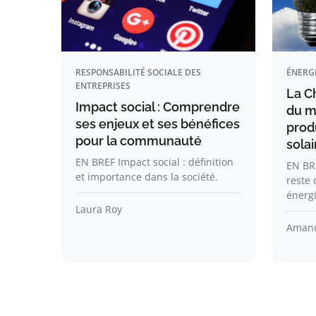
RESPONSABILITÉ SOCIALE DES
ÉNERG
ENTREPRISES
La C
Impact social : Comprendre
du m
ses enjeux et ses bénéfices
prod
pour la communauté
solai
EN BREF Impact social : définition
EN BR
et importance dans la société.
reste 
énerg
Laura Roy
Amand