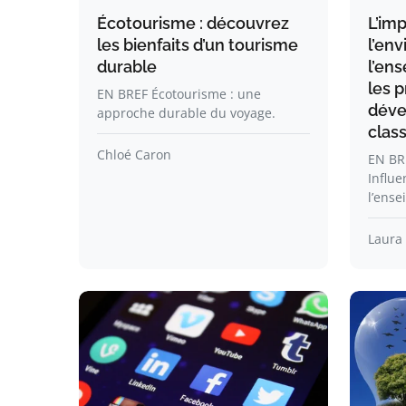
Écotourisme : découvrez
L’im
les bienfaits d’un tourisme
l’en
durable
l’en
les p
EN BREF Écotourisme : une
déve
approche durable du voyage.
clas
Chloé Caron
EN BR
Influe
l’ense
Laura