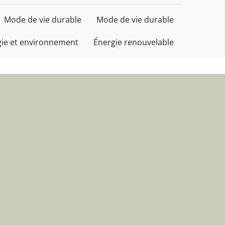
t d'informations
Mode de vie durable
Mode de vie durable
gie et environnement
Énergie renouvelable