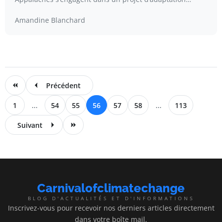
Amandine Blanchard
Précédent
1
...
54
55
56
57
58
...
113
Suivant
Carnivalofclimatechange
BLOG D'ACTUALITÉS ET D'INFORMATIONS
Inscrivez-vous pour recevoir nos derniers articles directement
dans votre boîte mail.