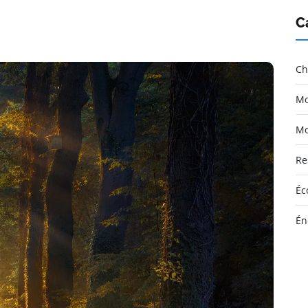
C
Ch
Mo
Mo
Re
Éc
Én