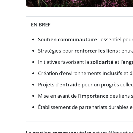
EN BREF
Soutien communautaire
: essentiel pou
Stratégies pour
renforcer les liens
: entr
Initiatives favorisant la
solidarité
et l’
eng
Création d’environnements
inclusifs
et
d
Projets d’
entraide
pour un progrès collect
Mise en avant de l’
importance
des liens 
Établissement de partenariats durables 
Le
soutien communautaire
est un élément ess