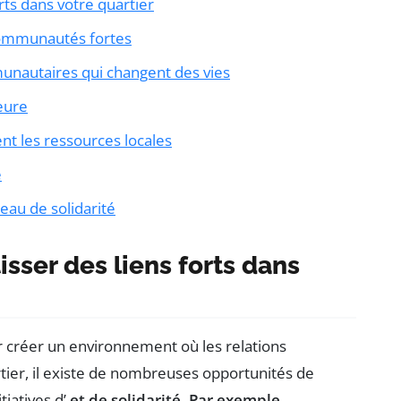
rts dans votre quartier
 communautés fortes
ommunautaires qui changent des vies
eure
ent les ressources locales
e
seau de solidarité
sser des liens forts dans
r créer un environnement où les relations
tier, il existe de nombreuses opportunités de
tiatives d’
et de solidarité. Par exemple,