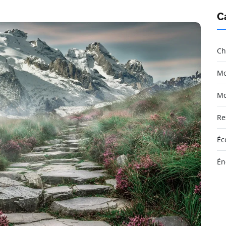
C
Ch
Mo
Mo
Re
Éc
Én