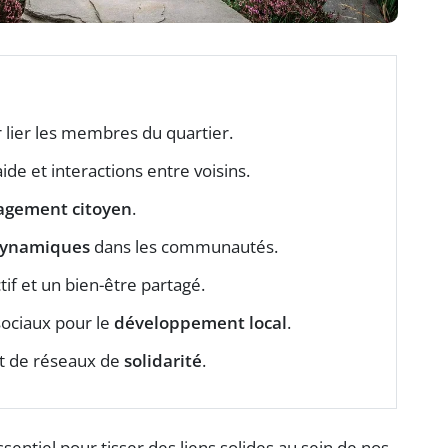
r lier les membres du quartier.
aide et interactions entre voisins.
agement citoyen
.
ynamiques
dans les communautés.
if et un bien-être partagé.
sociaux pour le
développement local
.
et de réseaux de
solidarité
.
entiel pour tisser des liens solides au sein de nos