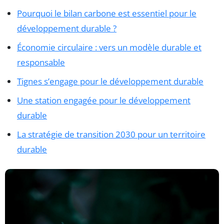
Pourquoi le bilan carbone est essentiel pour le
développement durable ?
Économie circulaire : vers un modèle durable et
responsable
Tignes s’engage pour le développement durable
Une station engagée pour le développement
durable
La stratégie de transition 2030 pour un territoire
durable