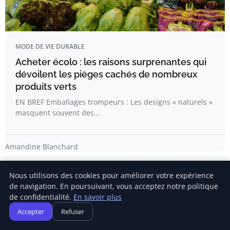
MODE DE VIE DURABLE
Acheter écolo : les raisons surprenantes qui
dévoilent les pièges cachés de nombreux
produits verts
EN BREF Emballages trompeurs : Les designs « naturels »
masquent souvent des…
Amandine Blanchard
Nous utilisons des cookies pour améliorer votre expérience
de navigation. En poursuivant, vous acceptez notre politique
de confidentialité.
En savoir plus
Accepter
Refuser
Newsletter