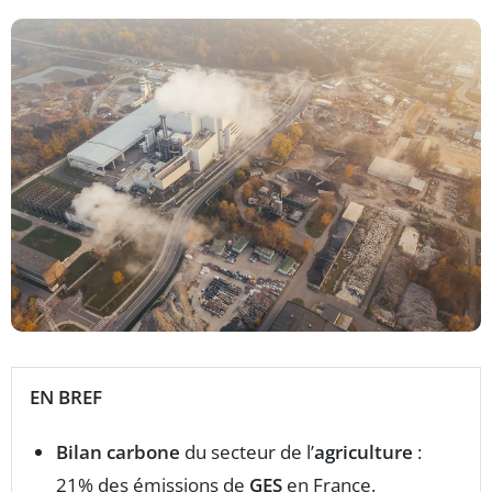
EN BREF
Bilan carbone
du secteur de l’
agriculture
:
21% des émissions de
GES
en France.