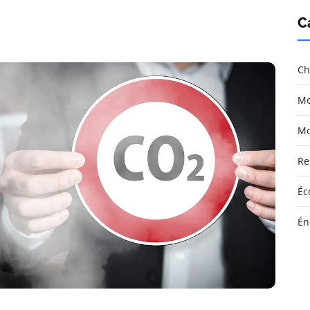
C
Ch
Mo
Mo
Re
Éc
Én