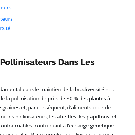
teurs
ateurs
rsité
Pollinisateurs Dans Les
damental dans le maintien de la
biodiversité
et la
e la pollinisation de près de 80 % des plantes à
de graines et, par conséquent, d’aliments pour de
 ces pollinisateurs, les
abeilles
, les
papillons
, et
contournables, contribuant à l’échange génétique
es végétales. Par exemple, la pollinisation assure