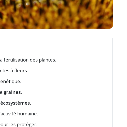
a fertilisation des plantes.
tes à fleurs.
génétique.
de
graines
.
s
écosystèmes
.
’activité humaine.
our les protéger.