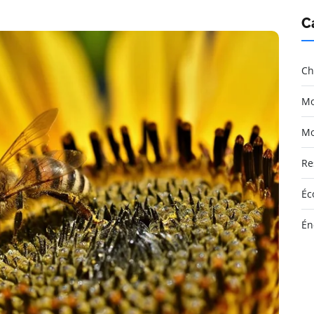
C
Ch
Mo
Mo
Re
Éc
Én